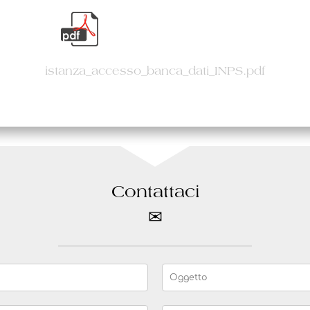
istanza_accesso_banca_dati_INPS.pdf
Contattaci
✉