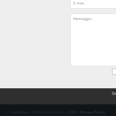
Qu
© - Adjectives -
BDF communication
- 2026 -
Privacy Policy