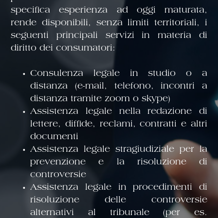
specifica esperienza ad oggi maturata,
rende disponibili, senza limiti territoriali, i
seguenti principali servizi in materia di
diritto dei consumatori:
Consulenza legale in studio o a
distanza (e-mail, telefono, incontri a
distanza tramite zoom o skype)
Assistenza legale nella redazione di
lettere, diffide, reclami, contratti e altri
documenti
corso
Assistenza legale stragiudiziale per la
prevenzione e la risoluzione di
L CA
controversie
Assistenza legale in procedimenti di
risoluzione delle controversie
alternativi al tribunale (per es.