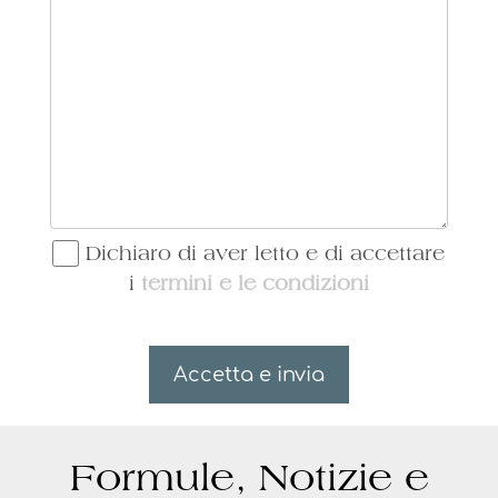
udice
odu
IL
chiar
EQU
Dichiaro di aver letto e di accettare
i
termini e le condizioni
ce, 
ECES
NTR
erie
Accetta e invia
Formule, Notizie e