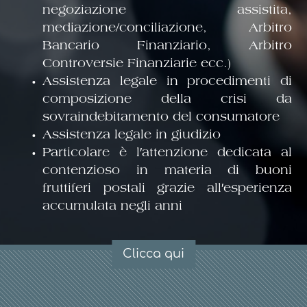
negoziazione assistita,
mediazione/conciliazione, Arbitro
Bancario Finanziario, Arbitro
Controversie Finanziarie ecc.)
Assistenza legale in procedimenti di
tt. 
composizione della crisi da
sovraindebitamento del consumatore
Assistenza legale in giudizio
RARO
Particolare è l′attenzione dedicata al
contenzioso in materia di buoni
fruttiferi postali grazie all′esperienza
accumulata negli anni
Clicca qui